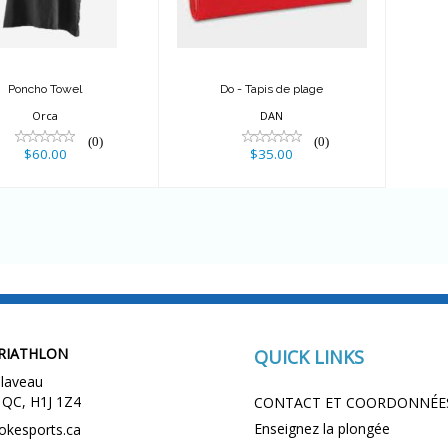
$35.00
Poncho Towel
Do - Tapis de plage
Orca
DAN
(0)
(0)
$60.00
$35.00
RIATHLON
QUICK LINKS
laveau
 QC, H1J 1Z4
CONTACT ET COORDONNÉE
Enseignez la plongée
okesports.ca