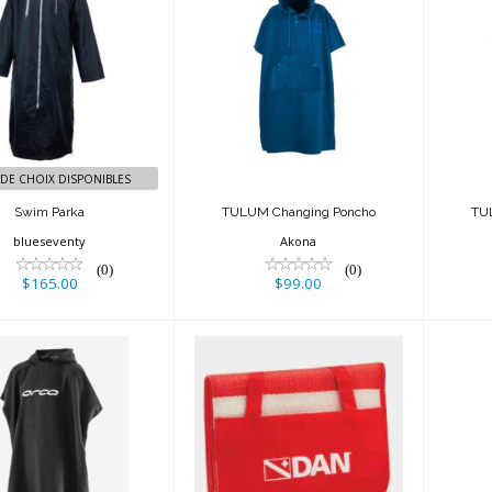
Swim Parka
TULUM Changing
TU
$165.00
Poncho
$99.00
 DE CHOIX DISPONIBLES
Swim Parka
TULUM Changing Poncho
TU
blueseventy
Akona
(0)
(0)
$165.00
$99.00
oncho Towel
Do - Tapis de
$60.00
plage