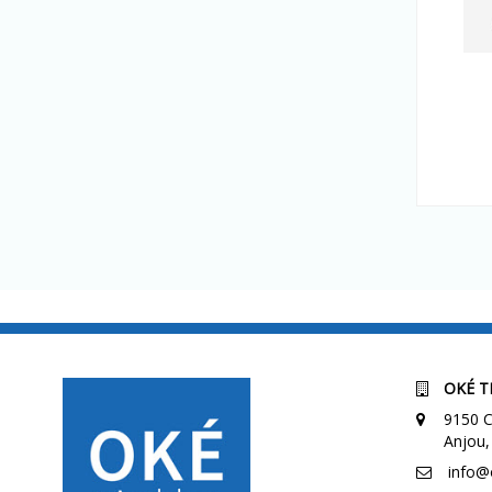
OKÉ T
9150 C
Anjou,
info@