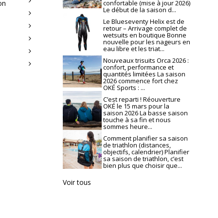
on
confortable (mise à jour 2026)
Le début de la saison d...
Le Blueseventy Helix est de
retour – Arrivage complet de
wetsuits en boutique Bonne
nouvelle pour les nageurs en
eau libre et les triat...
Nouveaux trisuits Orca 2026 :
confort, performance et
quantités limitées La saison
2026 commence fort chez
OKÉ Sports : ...
C’est reparti ! Réouverture
OKÉ le 15 mars pour la
saison 2026 La basse saison
touche à sa fin et nous
sommes heure...
Comment planifier sa saison
de triathlon (distances,
objectifs, calendrier) Planifier
sa saison de triathlon, c’est
bien plus que choisir que...
Voir tous