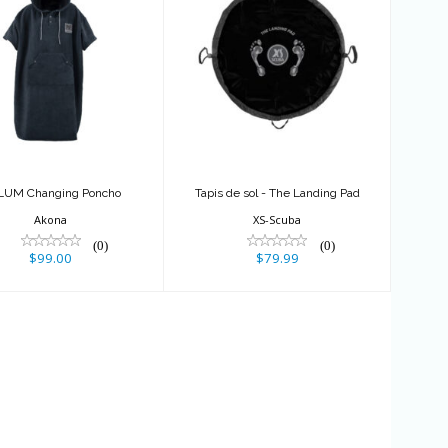
LUM Changing
Tapis de sol - The
Poncho
Landing Pad
$99.00
$79.99
LUM Changing Poncho
Tapis de sol - The Landing Pad
Akona
XS-Scuba
(0)
(0)
$99.00
$79.99