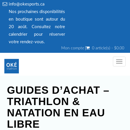
info@okesports.ca
Nos prochaines disponibilités
en boutique sont autour du
20 août. Consultez notre
calendrier pour réserver
votre rendez‑vous.
Mon compte
0 article(s) - $0.00
Toggl
navig
GUIDES D’ACHAT –
TRIATHLON &
NATATION EN EAU
LIBRE