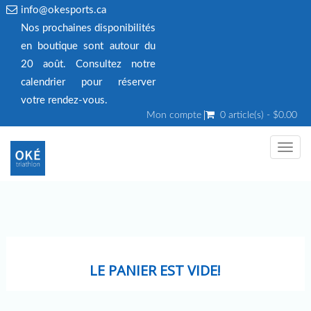
info@okesports.ca
Nos prochaines disponibilités
en boutique sont autour du
20 août. Consultez notre
calendrier pour réserver
votre rendez‑vous.
Mon compte
0 article(s) - $0.00
Toggl
navig
LE PANIER EST VIDE!