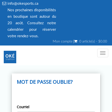
info@okesports.ca
Nos prochaines disponibilités
en boutique sont autour du
20 août. Consultez notre
calendrier pour réserver
votre rendez‑vous.
Mon compte
0 article(s) - $0.00
Toggl
navig
MOT DE PASSE OUBLIE?
Courriel