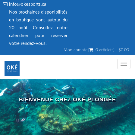
info@okesports.ca
Nos prochaines disponibilités
en boutique sont autour du
20 août. Consultez notre
calendrier pour réserver
votre rendez‑vous.
Mon compte
0 article(s) - $0.00
Toggl
navig
BIENVENUE CHEZ OKÉ PLONGÉE
Un Centre PADI 5 étoiles IDC. Nous avons des cours pour tous les
niveaux, de débutant à instructeur.