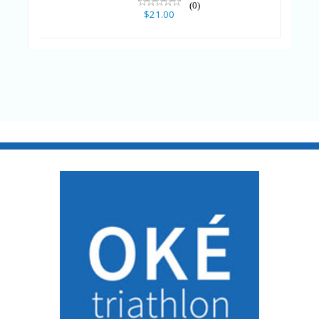
(0)
$21.00