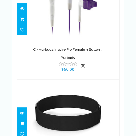
C - yurbuds Inspire Pro Female
3 Button ..
$60.00
C - yurbuds Inspire Pro Female 3 Button ..
Yurbuds
(0)
$60.00
Do - OH1 Armand
$25.00