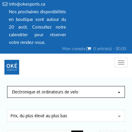
info@okesports.ca
Nos prochaines disponibilités
en boutique sont autour du
20 août. Consultez notre
calendrier pour réserver
votre rendez‑vous.
Mon compte
0 article(s) - $0.00
Toggl
navig
Electronique et ordinateurs de velo
Prix, du plus élevé au plus bas