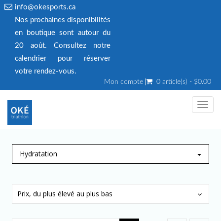
info@okesports.ca
Nos prochaines disponibilités
en boutique sont autour du
20 août. Consultez notre
calendrier pour réserver
votre rendez‑vous.
Mon compte
0 article(s) - $0.00
Toggl
navig
Hydratation
Prix, du plus élevé au plus bas