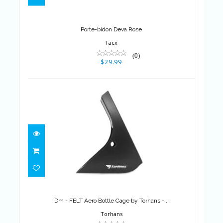
Porte-bidon Deva Rose
Tacx
(0)
$29.99
Dm - FELT Aero Bottle Cage by
Torhans - ..
$25.00
Dm - FELT Aero Bottle Cage by Torhans - ..
Torhans