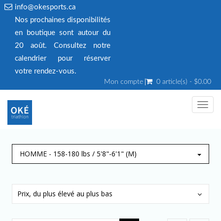
info@okesports.ca
Nos prochaines disponibilités
en boutique sont autour du
20 août. Consultez notre
calendrier pour réserver
votre rendez‑vous.
Mon compte
0 article(s) - $0.00
Toggl
navig
HOMME - 158-180 lbs / 5'8"-6'1" (M)
Prix, du plus élevé au plus bas