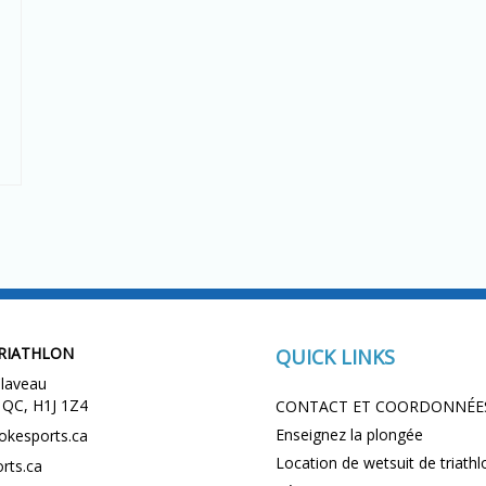
RIATHLON
QUICK LINKS
laveau
 QC, H1J 1Z4
CONTACT ET COORDONNÉE
Enseignez la plongée
okesports.ca
Location de wetsuit de triathl
rts.ca