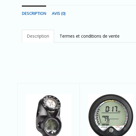
DESCRIPTION
AVIS (0)
Description
Termes et conditions de vente
Produits similaires
DM - ProFile
DM - Resource
Computer -
Pro Module
Module
seulement
$415.00