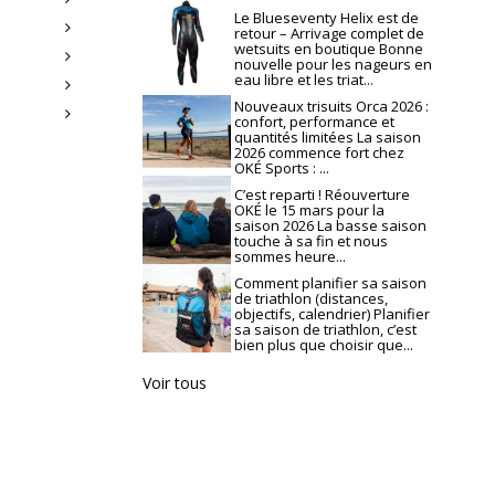
Le Blueseventy Helix est de
retour – Arrivage complet de
wetsuits en boutique Bonne
nouvelle pour les nageurs en
eau libre et les triat...
Nouveaux trisuits Orca 2026 :
confort, performance et
quantités limitées La saison
2026 commence fort chez
OKÉ Sports : ...
C’est reparti ! Réouverture
OKÉ le 15 mars pour la
saison 2026 La basse saison
touche à sa fin et nous
sommes heure...
Comment planifier sa saison
de triathlon (distances,
objectifs, calendrier) Planifier
sa saison de triathlon, c’est
bien plus que choisir que...
Voir tous