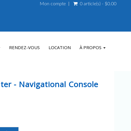
Mon compte
0 article(s) - $0.00
RENDEZ-VOUS
LOCATION
À PROPOS
er - Navigational Console