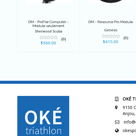
$560.00
DM - ProFile Computer -
DM - Resource Pro Module
Module seulement
Genesis
Sherwood Scuba
(0)
(0)
$415.00
$560.00
OKÉ T
9150 C
Anjou,
info@
okespo