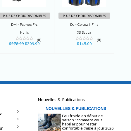
$145.00
PLUS DE CHOIX DISPONIBLES
PLUS DE CHOIX DISPONIBLES
DM - Palmes F-1
Do - Cortez II Fins
Hollis
XS-Scuba
(0)
(0)
$278.99
$209.99
$145.00
Nouvelles & Publications
NOUVELLES & PUBLICATIONS
S
Eau froide en début de
saison : comment vous
habiller pour rester
on
confortable (mise à jour 2026)