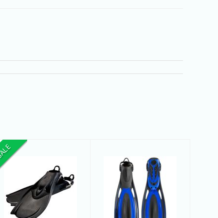
ALE
DM - Palmes F-1
Do - Cortez II
Fins
$278.99
$209.99