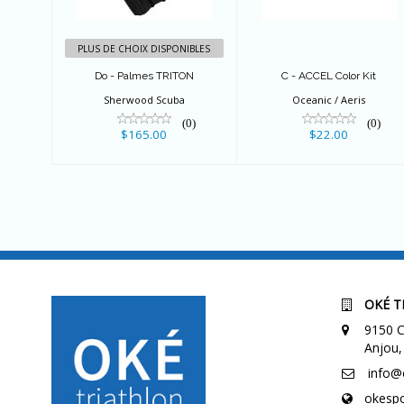
$165.00
$22.00
PLUS DE CHOIX DISPONIBLES
Do - Palmes TRITON
C - ACCEL Color Kit
Sherwood Scuba
Oceanic / Aeris
(0)
(0)
$165.00
$22.00
OKÉ T
9150 C
Anjou,
info@
okespo