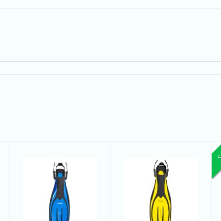
S
C - Palmes
C - Palmes
Coronado
Coronado