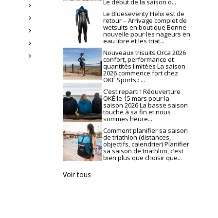
Le début de la saison d...
Le Blueseventy Helix est de
retour – Arrivage complet de
wetsuits en boutique Bonne
nouvelle pour les nageurs en
eau libre et les triat...
Nouveaux trisuits Orca 2026 :
confort, performance et
quantités limitées La saison
2026 commence fort chez
OKÉ Sports : ...
C’est reparti ! Réouverture
OKÉ le 15 mars pour la
saison 2026 La basse saison
touche à sa fin et nous
sommes heure...
Comment planifier sa saison
de triathlon (distances,
objectifs, calendrier) Planifier
sa saison de triathlon, c’est
bien plus que choisir que...
Voir tous