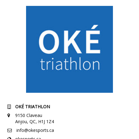
OKÉ TRIATHLON
9150 Claveau
Anjou, QC, H1J 1Z4
info@okesports.ca
okesports.ca